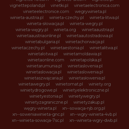
vignettepoland.pl
vinetki.pl
vinietaelectronica.com
vinieteelectronice.com
wegrywinieta.pl
winieta-austria.pl
winieta-czechy.pl
winieta-litwa.pl
winieta-słowacja.pl
winieta-wegry.pl
winieta-węgry.pl
winieta.org
winietaaustria.pl
winietaaustriaonline.pl
winietaautostradowa.pl
winietabulgaria.pl
winietachorwacja.pl
winietaczechy.pl
winietaestonia.pl
winietalitwa.pl
winietalotwa.pl
winietamoldawia.pl
winietaonline.com
winietapolska.pl
winietarumunia.pl
winietaslovenia.pl
winietaslowacja.pl
winietaslowenia.pl
winietaszwajcaria.pl
winietasłowenia.pl
winietawegry.pl
winietomat.pl
winiety.org
winietydrogowe.pl
winietyelektroniczne.pl
winietyestonia.pl
winietywegry.pl
winietyzagraniczne.pl
winietyzakup.pl
węgry-winieta.pl
xn--sowacja-njb.org.pl
xn--soweniawinieta-gnc.pl
xn--wgry-winieta-4vb.pl
xn--winieta-sowacja-7sc.pl
xn--winieta-wgry-dwb.pl