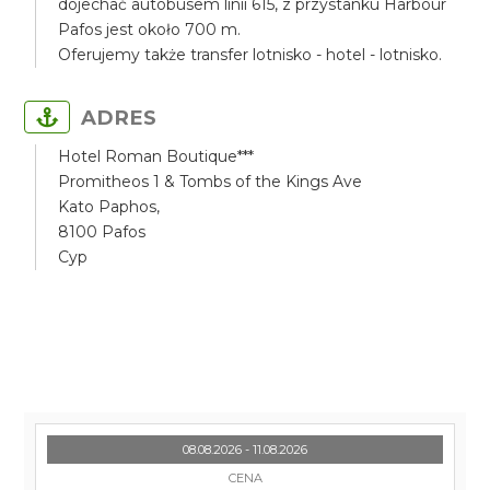
dojechać autobusem linii 615, z przystanku Harbour
Pafos jest około 700 m.
Oferujemy także transfer lotnisko - hotel - lotnisko.
ADRES
Hotel Roman Boutique***
Promitheos 1 & Tombs of the Kings Ave
Kato Paphos,
8100 Pafos
Cyp
08.08.2026 - 11.08.2026
CENA