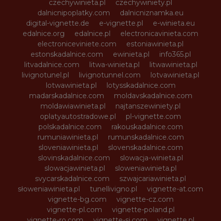
czechywinieta.pl
czechywiniety.pl
dalnicnipoplatky.com
dalnicniznamka.eu
digital-vignette.de
e-vignette.pl
e-winieta.eu
edalnice.org
edalnice.pl
electronicavinieta.com
electroniceviniete.com
estoniawinieta.pl
estonskadalnice.com
ewinieta.pl
info365.pl
litvadalnice.com
litwa-winieta.pl
litwawinieta.pl
livignotunel.pl
livignotunnel.com
lotvawinieta.pl
lotwawinieta.pl
lotysskadalnice.com
madarskadalnice.com
moldavskadalnice.com
moldawiawinieta.pl
najtanszewiniety.pl
oplatyautostradowe.pl
pl-vignette.com
polskadalnice.com
rakouskadalnice.com
rumuniawinieta.pl
rumunskadalnice.com
sloveniawinieta.pl
slovenskadalnice.com
slovinskadalnice.com
slowacja-winieta.pl
slowacjawinieta.pl
sloweniawinieta.pl
svycarskadalnice.com
szwajcariawinieta.pl
słoweniawinieta.pl
tunellivigno.pl
vignette-at.com
vignette-bg.com
vignette-cz.com
vignette-pl.com
vignette-poland.pl
vignette-ro.com
vignette-si.com
vignette.pl