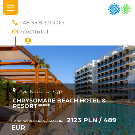
+48 33 813 90 00
info@tu1.pl
Ayia Napa
→
Cypr
CHRYSOMARE BEACH HOTEL &
RESORT*****
2123 PLN / 489
Cena od
2657 PLN / 612 EUR
EUR