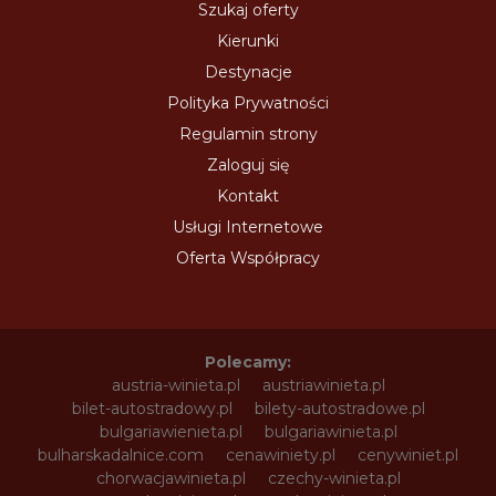
Szukaj oferty
Kierunki
Destynacje
Polityka Prywatności
Regulamin strony
Zaloguj się
Kontakt
Usługi Internetowe
Oferta Współpracy
Polecamy:
austria-winieta.pl
austriawinieta.pl
bilet-autostradowy.pl
bilety-autostradowe.pl
bulgariawienieta.pl
bulgariawinieta.pl
bulharskadalnice.com
cenawiniety.pl
cenywiniet.pl
chorwacjawinieta.pl
czechy-winieta.pl