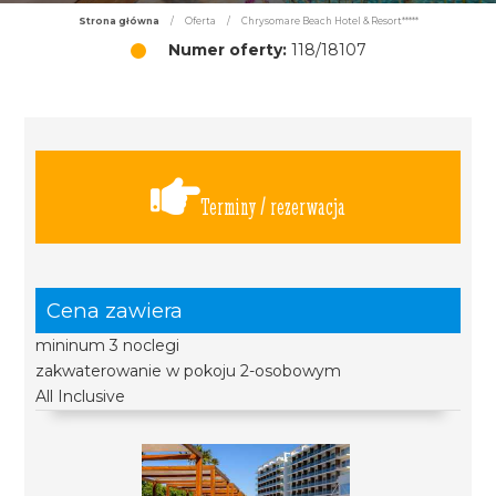
Strona główna
/
Oferta
/
Chrysomare Beach Hotel & Resort*****
Numer oferty:
118/18107
Terminy / rezerwacja
Cena zawiera
mininum 3 noclegi
zakwaterowanie w pokoju 2-osobowym
All Inclusive