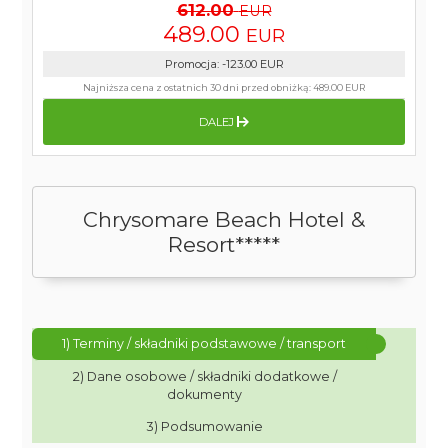
612.00
EUR
489.00
EUR
Promocja
:
-123.00
EUR
Najniższa cena z ostatnich 30 dni przed obniżką:
489.00 EUR
DALEJ
Chrysomare Beach Hotel &
Resort*****
1) Terminy / składniki podstawowe / transport
2) Dane osobowe / składniki dodatkowe /
dokumenty
3) Podsumowanie