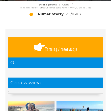
Strona główna
/
Oferta
/
Rimini h. Aron*** - obóz Chill out Zone Hotel Aron***, 10 dni 12-17 lat
Numer oferty:
251/18167
Terminy / rezerwacja
O
Cena zawiera
.