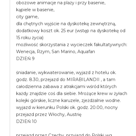
obozowe animacje na plaży i przy basenie,
kąpiele w basenie,
city game,
dla chętnych wyjście na dyskotekę zewnętrzną,
dodatkowy koszt ok. 25 eur (wstęp na dyskotekę od
15 roku życia)
możliwość skorzystania z wycieczek fakultatywnych:
Wenecja, Rzym, San Marino, Aquafan
DZIEŃ 9
śniadanie, wykwaterowanie, wyjazd z hotelu ok.
godz. 8.30, przejazd do MIRABILANDII , a tam
całodzienna zabawa z atrakcjami wśród których
każdy znajdzie coś dla siebie. Mrożące krew w żyłach
kolejki górskie, liczne karuzele, zjeżdżalnie wodne.
wyjazd w kierunku Polski ok. godz. 20.00, nocny
przejazd przez Włochy, Austrię
DZIEŃ 10
przejazd przez Czechy, przyjazd do Polski wg