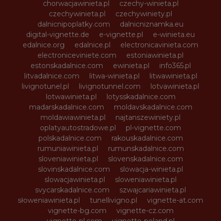
chorwacjawinieta.pl
czechy-winieta.pl
czechywinieta.pl
czechywiniety.pl
dalnicnipoplatky.com
dalnicniznamka.eu
digital-vignette.de
e-vignette.pl
e-winieta.eu
edalnice.org
edalnice.pl
electronicavinieta.com
electroniceviniete.com
estoniawinieta.pl
estonskadalnice.com
ewinieta.pl
info365.pl
litvadalnice.com
litwa-winieta.pl
litwawinieta.pl
livignotunel.pl
livignotunnel.com
lotvawinieta.pl
lotwawinieta.pl
lotysskadalnice.com
madarskadalnice.com
moldavskadalnice.com
moldawiawinieta.pl
najtanszewiniety.pl
oplatyautostradowe.pl
pl-vignette.com
polskadalnice.com
rakouskadalnice.com
rumuniawinieta.pl
rumunskadalnice.com
sloveniawinieta.pl
slovenskadalnice.com
slovinskadalnice.com
slowacja-winieta.pl
slowacjawinieta.pl
sloweniawinieta.pl
svycarskadalnice.com
szwajcariawinieta.pl
słoweniawinieta.pl
tunellivigno.pl
vignette-at.com
vignette-bg.com
vignette-cz.com