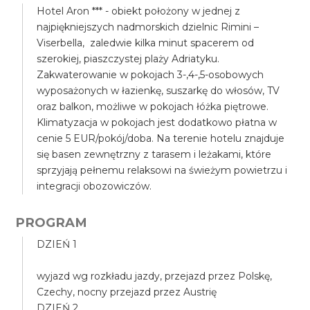
Hotel Aron *** - obiekt położony w jednej z
najpiękniejszych nadmorskich dzielnic Rimini –
Viserbella, zaledwie kilka minut spacerem od
szerokiej, piaszczystej plaży Adriatyku.
Zakwaterowanie w pokojach 3-,4-,5-osobowych
wyposażonych w łazienkę, suszarkę do włosów, TV
oraz balkon, możliwe w pokojach łóżka piętrowe.
Klimatyzacja w pokojach jest dodatkowo płatna w
cenie 5 EUR/pokój/doba. Na terenie hotelu znajduje
się basen zewnętrzny z tarasem i leżakami, które
sprzyjają pełnemu relaksowi na świeżym powietrzu i
integracji obozowiczów.
PROGRAM
DZIEŃ 1
wyjazd wg rozkładu jazdy, przejazd przez Polskę,
Czechy, nocny przejazd przez Austrię
DZIEŃ 2