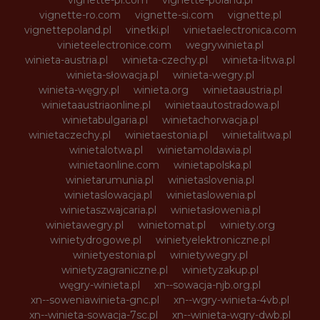
vignette-pl.com
vignette-poland.pl
vignette-ro.com
vignette-si.com
vignette.pl
vignettepoland.pl
vinetki.pl
vinietaelectronica.com
vinieteelectronice.com
wegrywinieta.pl
winieta-austria.pl
winieta-czechy.pl
winieta-litwa.pl
winieta-słowacja.pl
winieta-wegry.pl
winieta-węgry.pl
winieta.org
winietaaustria.pl
winietaaustriaonline.pl
winietaautostradowa.pl
winietabulgaria.pl
winietachorwacja.pl
winietaczechy.pl
winietaestonia.pl
winietalitwa.pl
winietalotwa.pl
winietamoldawia.pl
winietaonline.com
winietapolska.pl
winietarumunia.pl
winietaslovenia.pl
winietaslowacja.pl
winietaslowenia.pl
winietaszwajcaria.pl
winietasłowenia.pl
winietawegry.pl
winietomat.pl
winiety.org
winietydrogowe.pl
winietyelektroniczne.pl
winietyestonia.pl
winietywegry.pl
winietyzagraniczne.pl
winietyzakup.pl
węgry-winieta.pl
xn--sowacja-njb.org.pl
xn--soweniawinieta-gnc.pl
xn--wgry-winieta-4vb.pl
xn--winieta-sowacja-7sc.pl
xn--winieta-wgry-dwb.pl