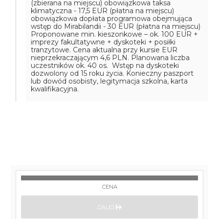
(zbierana na miejscu)
obowiązkowa taksa
klimatyczna - 17,5 EUR (płatna na miejscu)
obowiązkowa dopłata programowa obejmująca
wstęp do Mirabilandii - 30 EUR (płatna na miejscu)
Proponowane min. kieszonkowe – ok. 100 EUR +
imprezy fakultatywne + dyskoteki + posiłki
tranzytowe. Cena aktualna przy kursie EUR
nieprzekraczającym 4,6 PLN. Planowana liczba
uczestników ok. 40 os. Wstęp na dyskoteki
dozwolony od 15 roku życia. Konieczny paszport
lub dowód osobisty, legitymacja szkolna, karta
kwalifikacyjna.
CENA
DALEJ