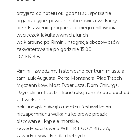
przyjazd do hotelu ok. godz 8.30, spotkanie
organizacyjne, powitanie obozowiczów i kadry,
przedstawienie programu letniego chillowania i
wycieczek fakultatywnych, lunch
walk around po Rimini, integracja obozowiczów,
zakwaterowanie po godzinie 15:00,
DZIEŃ 3-8
Rimini - zwiedzimy historyczne centrum miasta a
tam: Łuk Augusta, Porta Montanara, Plac Trzech
Męczenników, Most Tyberiusza, Dom Chirurga,
Rzymski amfiteatr – konstrukcja amfiteatru pochodzi
z II wieku n.e.
holi - indyjskie święto radości i festiwal koloru -
niezapomniana walka na kolorowe proszki
plażowanie i kąpiele morskie,
zawody sportowe o WIELKIEGO ARBUZA,
zawody pływackie dla chętnych,