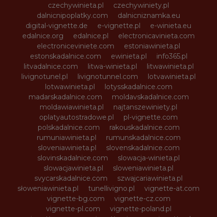
czechywinieta.pl
czechywiniety.pl
dalnicnipoplatky.com
dalnicniznamka.eu
digital-vignette.de
e-vignette.pl
e-winieta.eu
edalnice.org
edalnice.pl
electronicavinieta.com
electroniceviniete.com
estoniawinieta.pl
estonskadalnice.com
ewinieta.pl
info365.pl
litvadalnice.com
litwa-winieta.pl
litwawinieta.pl
livignotunel.pl
livignotunnel.com
lotvawinieta.pl
lotwawinieta.pl
lotysskadalnice.com
madarskadalnice.com
moldavskadalnice.com
moldawiawinieta.pl
najtanszewiniety.pl
oplatyautostradowe.pl
pl-vignette.com
polskadalnice.com
rakouskadalnice.com
rumuniawinieta.pl
rumunskadalnice.com
sloveniawinieta.pl
slovenskadalnice.com
slovinskadalnice.com
slowacja-winieta.pl
slowacjawinieta.pl
sloweniawinieta.pl
svycarskadalnice.com
szwajcariawinieta.pl
słoweniawinieta.pl
tunellivigno.pl
vignette-at.com
vignette-bg.com
vignette-cz.com
vignette-pl.com
vignette-poland.pl