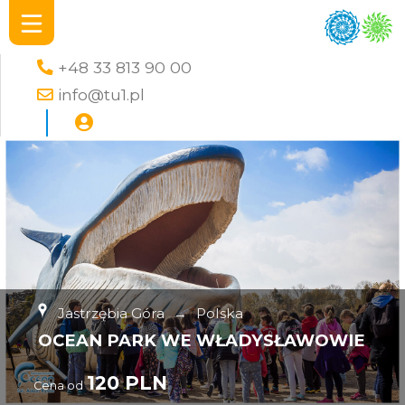
+48 33 813 90 00
info@tu1.pl
Jastrzębia Góra
→
Polska
OCEAN PARK WE WŁADYSŁAWOWIE
120 PLN
Cena od