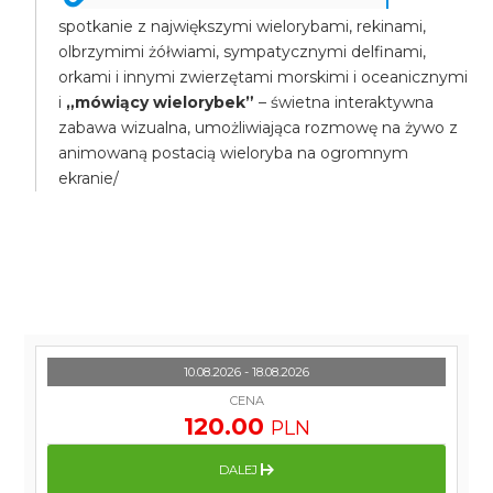
spotkanie z największymi wielorybami, rekinami,
olbrzymimi żółwiami, sympatycznymi delfinami,
orkami i innymi zwierzętami morskimi i oceanicznymi
i
„mówiący wielorybek”
– świetna interaktywna
zabawa wizualna, umożliwiająca rozmowę na żywo z
animowaną postacią wieloryba na ogromnym
ekranie/
10.08.2026 - 18.08.2026
CENA
120.00
PLN
DALEJ