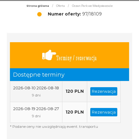
Strona główna
/
Oferta
/
Ocean Park we Władysławowie
Numer oferty:
97/18109
Terminy / rezerwacja
Dostępne terminy
2026-08-10 2026-08-18
120 PLN
Rezerwacja
9 dni
2026-08-19 2026-08-27
120 PLN
Rezerwacja
9 dni
* Podane ceny nie uwzględniają ewent. transportu