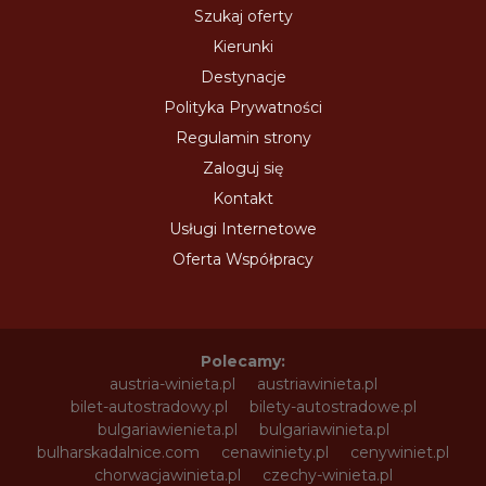
Szukaj oferty
Kierunki
Destynacje
Polityka Prywatności
Regulamin strony
Zaloguj się
Kontakt
Usługi Internetowe
Oferta Współpracy
Polecamy:
austria-winieta.pl
austriawinieta.pl
bilet-autostradowy.pl
bilety-autostradowe.pl
bulgariawienieta.pl
bulgariawinieta.pl
bulharskadalnice.com
cenawiniety.pl
cenywiniet.pl
chorwacjawinieta.pl
czechy-winieta.pl