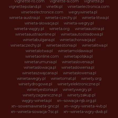
vignette-ro.com
vignette-si.com
vignette.pl
vignettepoland.pl
vinetki.pl
vinietaelectronica.com
vinieteelectronice.com
wegrywinieta.pl
winieta-austria.pl
winieta-czechy.pl
winieta-litwa.pl
winieta-słowacja.pl
winieta-wegry.pl
winieta-węgry.pl
winieta.org
winietaaustria.pl
winietaaustriaonline.pl
winietaautostradowa.pl
winietabulgaria.pl
winietachorwacja.pl
winietaczechy.pl
winietaestonia.pl
winietalitwa.pl
winietalotwa.pl
winietamoldawia.pl
winietaonline.com
winietapolska.pl
winietarumunia.pl
winietaslovenia.pl
winietaslowacja.pl
winietaslowenia.pl
winietaszwajcaria.pl
winietasłowenia.pl
winietawegry.pl
winietomat.pl
winiety.org
winietydrogowe.pl
winietyelektroniczne.pl
winietyestonia.pl
winietywegry.pl
winietyzagraniczne.pl
winietyzakup.pl
węgry-winieta.pl
xn--sowacja-njb.org.pl
xn--soweniawinieta-gnc.pl
xn--wgry-winieta-4vb.pl
xn--winieta-sowacja-7sc.pl
xn--winieta-wgry-dwb.pl