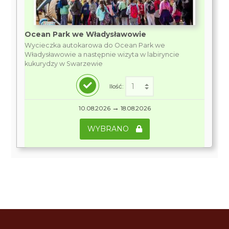
Ocean Park we Władysławowie
Wycieczka autokarowa do Ocean Park we
Władysławowie a następnie wizyta w labiryncie
kukurydzy w Swarzewie
Ilość:
→
10.08.2026
18.08.2026
WYBRANO